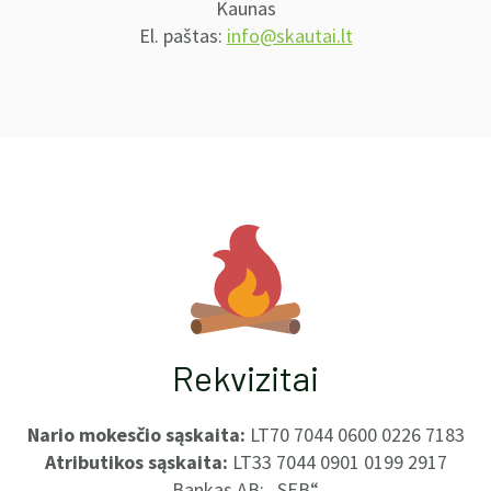
Kaunas
El. paštas:
info@skautai.lt
Rekvizitai
Nario mokesčio sąskaita:
LT70 7044 0600 0226 7183
Atributikos sąskaita:
LT33 7044 0901 0199 2917
Bankas AB: „SEB“