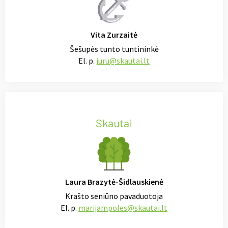
Vita Zurzaitė
Šešupės tunto tuntininkė
El. p.
juru@skautai.lt
Skautai
Laura Brazytė-Šidlauskienė
Krašto seniūno pavaduotoja
El. p.
marijampoles@skautai.lt