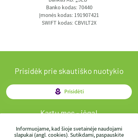
Banko kodas: 70440
Įmonės kodas: 191907421
SWIFT kodas: CBVILT2X
Prisidėk prie skautiško nuotykio
Prisidėti
local_florist
Kartu mes - jėga!
Informuojame, kad šioje svetainėje naudojami
slapukai (angl. cookies). Sutikdami, paspauskite