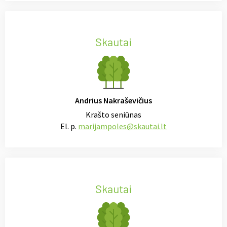
Skautai
Andrius Nakraševičius
Krašto seniūnas
El. p.
marijampoles@skautai.lt
Skautai