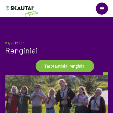
menu
KĄ VEIKTI?
Renginiai
Tarptautiniai renginiai