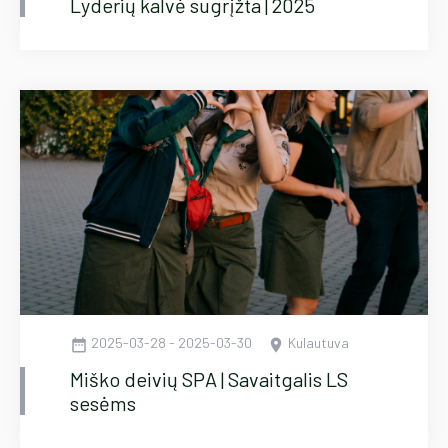
Lyderių kalvė sugrįžta | 2025
2025-03-28 - 2025-03-30
Kulautuva
date_range
location_on
Miško deivių SPA | Savaitgalis LS
sesėms