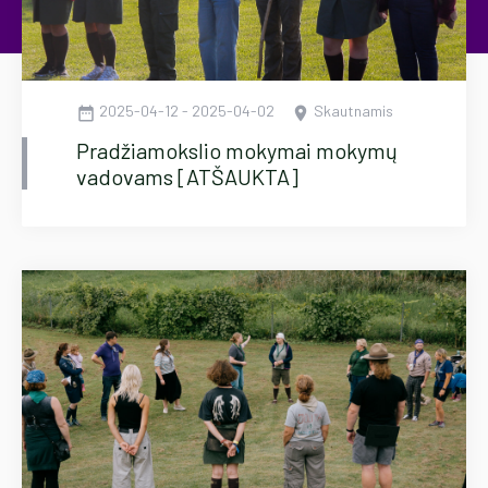
2025-04-12 - 2025-04-02
Skautnamis
date_range
location_on
Pradžiamokslio mokymai mokymų
vadovams [ATŠAUKTA]