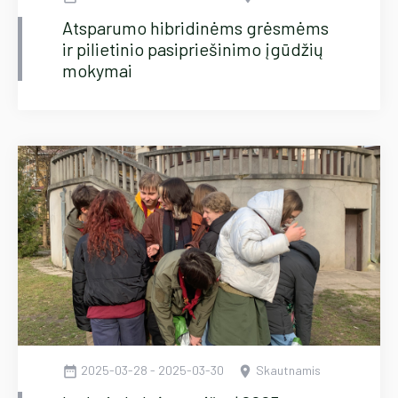
Atsparumo hibridinėms grėsmėms
ir pilietinio pasipriešinimo įgūdžių
mokymai
2025-03-28 - 2025-03-30
Skautnamis
date_range
location_on