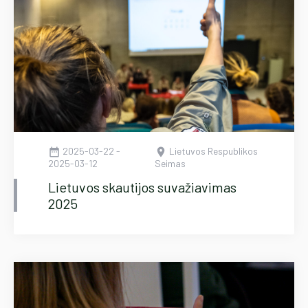
2025-03-22 -
Lietuvos Respublikos
date_range
location_on
2025-03-12
Seimas
Lietuvos skautijos suvažiavimas
2025