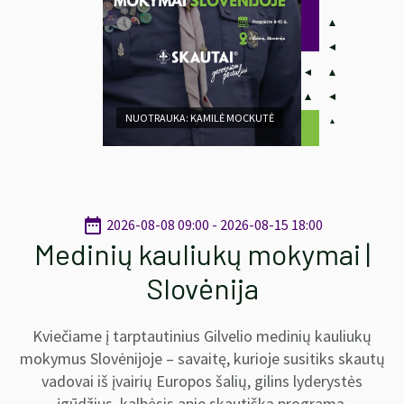
NUOTRAUKA: KAMILĖ MOCKUTĖ
date_range
2026-08-08 09:00 - 2026-08-15 18:00
Medinių kauliukų mokymai |
Slovėnija
Kviečiame į tarptautinius Gilvelio medinių kauliukų
mokymus Slovėnijoje – savaitę, kurioje susitiks skautų
vadovai iš įvairių Europos šalių, gilins lyderystės
įgūdžius, kalbėsis apie skautišką programą,