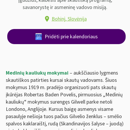
savanorystę ir asmeninę vadovo misiją.
Bohinj, Slovėnija
location_on
Pridėti prie kalendoriaus
Medinių kauliukų mokymai
– aukščiausio lygmens
skautiškos patirties kursai skautų vadovams. Šiuos
mokymus 1919 m. pradėjo organizuoti pats skautų
įkūrėjas Robertas Baden Povelis, pirmuosius „Medinių
kauliukų“ mokymus surengęs Gilwell parke netoli
Londono, Anglijoje. Kursus baigę asmenys visame
pasaulyje nešioja tuos pačius Gilvelio ženklus – smėlio
spalvos kaklaraištį, rudą (Skandinavijos šalyse – juodą)