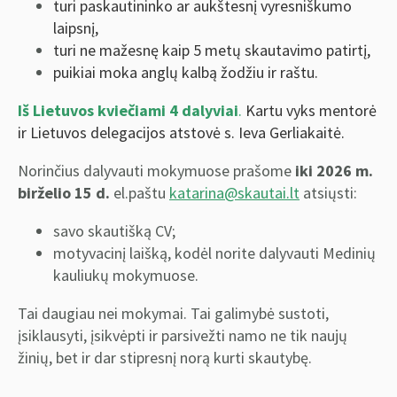
turi paskautininko ar aukštesnį vyresniškumo
laipsnį,
turi ne mažesnę kaip 5 metų skautavimo patirtį,
puikiai moka anglų kalbą žodžiu ir raštu.
Iš Lietuvos kviečiami 4 dalyviai
.
Kartu vyks mentorė
ir Lietuvos delegacijos atstovė s. Ieva Gerliakaitė.
Norinčius dalyvauti mokymuose prašome
iki 2026 m.
birželio 15 d.
el.paštu
katarina@skautai.lt
atsiųsti:
savo skautišką CV;
motyvacinį laišką, kodėl norite dalyvauti Medinių
kauliukų mokymuose.
Tai daugiau nei mokymai. Tai galimybė sustoti,
įsiklausyti, įsikvėpti ir parsivežti namo ne tik naujų
žinių, bet ir dar stipresnį norą kurti skautybę.