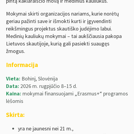
pintą kaklaraiščio movą ir medinius kauliukus.
Mokymai skirti organizacijos nariams, kurie norėtų
geriau pažinti save ir išmokti kurti ir įgyvendinti
reikšmingus projektus skautiško judėjimo labui.
Medinių kauliukų mokymai – tai aukščiausia pakopa
Lietuvos skautijoje, kurią gali pasiekti suaugęs
žmogus.
Informacija
Vieta:
Bohinj, Slovėnija
Data:
2026 m. rugpjūčio 8–15 d.
Kaina:
mokymai finansuojami „Erasmus+“ programos
lėšomis
Skirta:
yra ne jaunesni nei 21 m.,