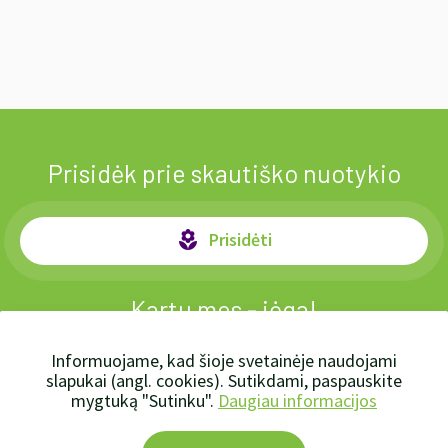
Prisidėk prie skautiško nuotykio
Prisidėti
local_florist
Kartu mes - jėga!
Informuojame, kad šioje svetainėje naudojami
slapukai (angl. cookies). Sutikdami, paspauskite
mygtuką "Sutinku".
Daugiau informacijos