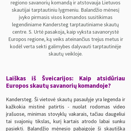
regiono savanorių komandą ir atstovauja Lietuvos
skautijai tarptautiniu lygmeniu. Balandžio mėnesį
įvyko pirmasis visos komandos susitikimas
legendiniame Kandersteg tarptautiniame skautų
centre. S. Urtė pasakoja, kaip vyksta savanorystė
Europos regione, ką veiks ateinančius trejus metus ir
kodėl verta sekti galimybes dalyvauti tarptautinėje
skautų veikloje.
Laiškas iš Šveicarijos: Kaip atsidūriau
Europos skautų savanorių komandoje?
Kandersteg. Ši vietovė skautų pasaulyje yra legenda ir
kažkokia mistinė patirtis - nuolat rodomas video
įrašuose, minimas stovyklų vakarais, tačiau daugeliui
tai svajonių tikslas, kurį kartais atrodo labai sunku
pasiekti. Balandžio mėnesio pabaigoje ši skautiška