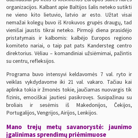
organizacijos. Kalbant apie Baltijos šalis neteko sutikti
ne vieno kito lietuvio, latvio ar esto. Užtat visai
nemažai kolegų buvo iš Krokuvos grupės draugų, tad
vienišai jaustis tikrai neteko. Pirmoji diena prasidėjo
pristatymais ir kalbomis: kalbėjo Europos regiono
komiteto nariai, o taip pat pats Kandersteg centro
direktorius. Vėliau – komandiniai užsiėmimai, pažintis
su centru, refleksijos.
Programa buvo intensyvi keldavomės 7 val. ryto ir
veiklas vykdydavome iki 21 val. vakaro. Tačiau kai
aplinka tokia ir žmonės tokie, jaučiamas nuovargis tik
fizinis, emociškai jautiesi pasikrovęs. Susipažinau su
broliais ir sesėmis iš Makedonijos, Čekijos,
Portugalijos, Vengrijos, Airijos, Lenkijos.
Mano trejų metų savanorystė: jaunimo
įgalinimas sprendimų priėmimuose