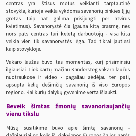
centras yra ištisus metus veikianti tarptautinė
stovykla, kurioje veikla vykdoma savanorių pinkies (į jų
gretas taip pat galima prisijungti per atvirus
kvietimus). Savanorystė čia įgauna kitą prasmę, nes
nors pats centras turi keletą darbuotojų - visa kita
veikia vien tik savanorystės jėga. Tad tikrai jautiesi
kaip stovykloje.
Vakaro laužas buvo tas momentas, kurį prisiminsiu
ilgiausiai. Tiek kartų mačiau Kandersteg vakaro laužus
nuotraukose ir video - pagaliau sėdėjau ten pati,
apsupta kelių dešimčių savanorių iš viso Europos
regiono. Kai kurių dalykų gyvenime verta išlaukti.
Beveik šimtas žmonių savanoriaujančių
vienu tikslu
Mūsų susitikime buvo apie šimtą savanorių -
dažniausiai po kelis iš kiekvienos Europos šalies narės