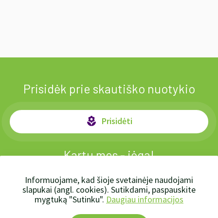
Prisidėk prie skautiško nuotykio
Prisidėti
local_florist
Kartu mes - jėga!
Informuojame, kad šioje svetainėje naudojami
slapukai (angl. cookies). Sutikdami, paspauskite
mygtuką "Sutinku".
Daugiau informacijos