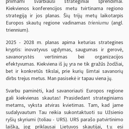
priimami svarbiausi strateginiai sprendimai.
Kiekvienos konferencijos metu tvirtinama regiono
strategiją ir jos planas. Šių trijų metų laikotarpis
Europos skautų regione vadinamas
trieniumu
(angl.
triennium).
2025 - 2028 m. planas apima keturias strategines
kryptis: inovatyvus ugdymas, saugumas ir gerovė,
savanorystės vertinimas bei organizacijos
efektyvumas. Kiekviena iš jų yra ne tik gražūs žodžiai,
bet ir konkretūs tikslai, prie kurių šimtai savanorių
dirbs trejus metus. Man pasisekė ir tapau viena jų.
Svarbu paminėti, kad savanoriauti Europos regione
gali kiekvienas skautas! Prasidedant strateginiams
metams, vyksta atviras kvietimas. Tam, kad jame
sudalyvautum Tau reikia sukontaktuoti su Užsienio
ryšių skyriumi (toliau - URS). URS parašo patvirtinimo
laišką, jog priklausai Lietuvos skautijai, t.y. esi