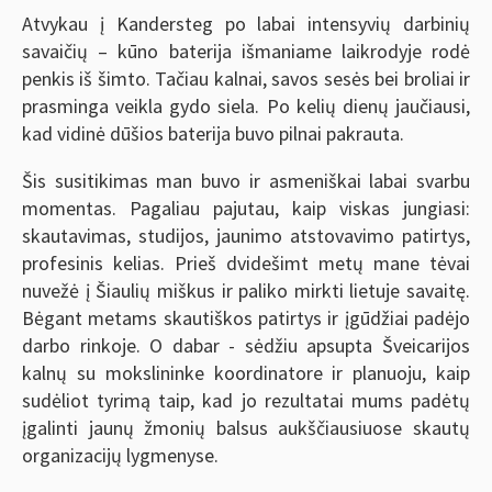
Atvykau į Kandersteg po labai intensyvių darbinių
savaičių – kūno baterija išmaniame
laikrodyje rodė
penkis iš šimto. Tačiau kalnai, savos sesės bei broliai ir
prasminga veikla gydo siela. Po kelių dienų jaučiausi,
kad vidinė dūšios baterija buvo pilnai pakrauta.
Šis susitikimas man buvo ir asmeniškai labai svarbu
momentas. Pagaliau pajutau, kaip viskas jungiasi:
skautavimas, studijos, jaunimo atstovavimo patirtys,
profesinis kelias. Prieš dvidešimt metų mane tėvai
nuvežė į Šiaulių miškus ir paliko mirkti lietuje savaitę.
Bėgant metams skautiškos patirtys ir įgūdžiai padėjo
darbo rinkoje. O dabar - sėdžiu apsupta Šveicarijos
kalnų su mokslininke koordinatore ir planuoju, kaip
sudėliot tyrimą taip, kad jo rezultatai mums padėtų
įgalinti jaunų žmonių balsus aukščiausiuose skautų
organizacijų lygmenyse.