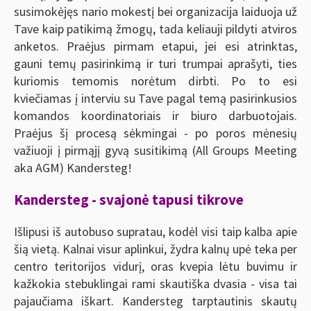
susimokėjęs nario mokestį bei organizacija laiduoja už
Tave kaip patikimą žmogų, tada keliauji pildyti atviros
anketos. Praėjus pirmam etapui, jei esi atrinktas,
gauni temų pasirinkimą ir turi trumpai aprašyti, ties
kuriomis temomis norėtum dirbti. Po to esi
kviečiamas į interviu su Tave pagal temą pasirinkusios
komandos koordinatoriais ir biuro darbuotojais.
Praėjus šį procesą sėkmingai - po poros mėnesių
važiuoji į pirmąjį gyvą susitikimą (All Groups Meeting
aka AGM) Kandersteg!
Kandersteg - svajonė tapusi tikrove
Išlipusi iš autobuso supratau, kodėl visi taip kalba apie
šią vietą. Kalnai visur aplinkui, žydra kalnų upė teka per
centro teritorijos vidurį, oras kvepia lėtu buvimu ir
kažkokia stebuklingai rami skautiška dvasia - visa tai
pajaučiama iškart. Kandersteg tarptautinis skautų