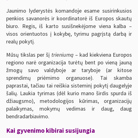
Jaunimo lyderystės komandoje esame susirinkusios
penkios savanorės ir koordinatorė iš Europos skautų
biuro. Regis, iš karto susišnekėjome viena kalba –
visos orientuotos į kokybę, tyrimu pagrįstą darbą ir
realų pokytį.
Mūsų tikslas per šį
trieniumą
– kad kiekviena Europos
regiono narė organizacija turėtų bent po vieną jauną
žmogų savo valdyboje ar taryboje (ar kitose
sprendimų priėmimo organuose). Tai skamba
paprastai, tačiau tai reiškia sisteminį pokytį daugelyje
šalių. Laukia tyrimas (dėl kurio mano širdis spurda iš
džiaugsmo), metodologijos kūrimas, organizacijų
palaikymas, mokymų vedimas ir daug, daug
bendradarbiavimo.
Kai gyvenimo kibirai susijungia