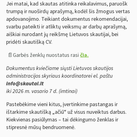
Jei matai, kad skautas atitinka reikalavimus, paruošk
trumpą ir nuoširdų aprašymą, kodėl šis žmogus vertas
apdovanojimo. Teikiant dokumentus rekomendacijai,
svarbu pateikti ir atliktų veiksmų ar darbų aprašymą,
aiškiai nurodant jų reikšmę Lietuvos skautijai, bei
pridėti skautišką CV.
📄Garbės ženklų nuostatus rasi
čia.
Dokumentus kviečiame siųsti Lietuvos skautijos
administracijos skyriaus koordinatorei el. paštu
info@skautai.lt
iki 2026 m. vasario 7 d. (imtinai)
Pastebėkime vieni kitus, įvertinkime pastangas ir
ištarkime skautišką „ačiū“ už visus nuveiktus darbus.
Kiekvienas pasiūlymas – tai dėkingumo ženklas ir
stipresnė mūsų bendruomenė.