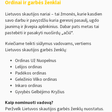
Ordinai ir garbės ženklai
Lietuvos skautijos nariai – tai žmonės, kurie kasdien
savo darbu ir pavyzdžiu kuria geresnį pasaulį, ugdo
jaunimą ir įkvepia aplinkinius. Dabar pats metas tai
pastebėti ir pasakyti nuoširdų „ačiū“.
Kviečiame teikti siūlymus vadovams, vertiems
Lietuvos skautijos garbės ženklų:
Ordinas Už Nuopelnus
Lelijos ordinas
Padėkos ordinas
Geležinio Vilko ordinas
Inkaro ordinas
Gyvybės Gelbėjimo Kryžius
Kaip nominuoti vadovą?
Peržvelk Lietuvos skautijos garbės ženklų nuostatus.