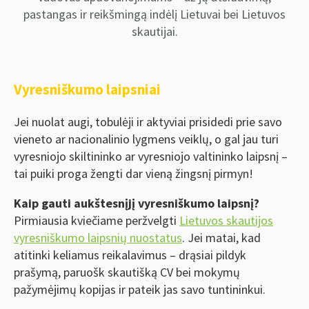
pastangas ir reikšmingą indėlį Lietuvai bei Lietuvos
skautijai.
Vyresniškumo laipsniai
Jei nuolat augi, tobulėji ir aktyviai prisidedi prie savo
vieneto ar nacionalinio lygmens veiklų, o gal jau turi
vyresniojo skiltininko ar vyresniojo valtininko laipsnį –
tai puiki proga žengti dar vieną žingsnį pirmyn!
Kaip gauti aukštesnįjį vyresniškumo laipsnį?
Pirmiausia kviečiame peržvelgti
Lietuvos skautijos
vyresniškumo laipsnių nuostatus
. Jei matai, kad
atitinki keliamus reikalavimus – drąsiai pildyk
prašymą, paruošk skautišką CV bei mokymų
pažymėjimų kopijas ir pateik jas savo tuntininkui.