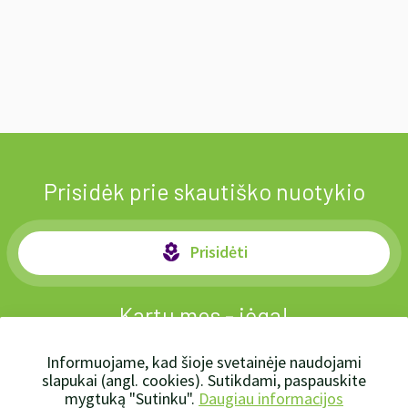
Prisidėk prie skautiško nuotykio
Prisidėti
local_florist
Kartu mes - jėga!
Informuojame, kad šioje svetainėje naudojami
slapukai (angl. cookies). Sutikdami, paspauskite
mygtuką "Sutinku".
Daugiau informacijos