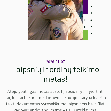
2026-01-07
Laipsnių ir ordinų teikimo
metas!
Atėjo ypatingas metas sustoti, apsidairyti ir įvertinti
tai, ką kartu kuriame. Lietuvos skautijos taryba kviečia
teikti dokumentus vyresniškumo laipsniams bei siūlyti
vadovus apdovanojimams – už jų atsidavimą,