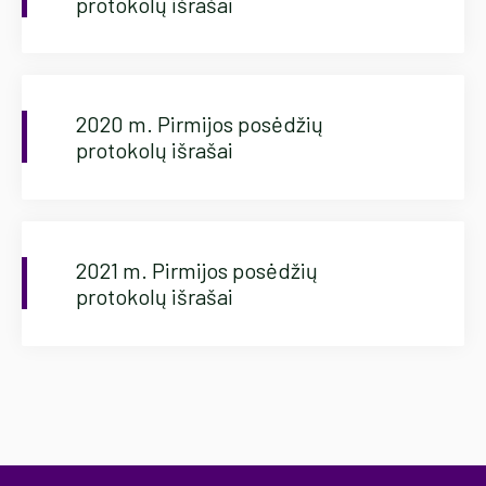
protokolų išrašai
2020 m. Pirmijos posėdžių
protokolų išrašai
2021 m. Pirmijos posėdžių
protokolų išrašai