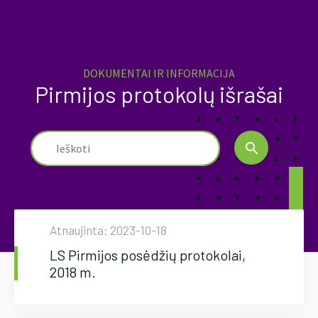
DOKUMENTAI IR INFORMACIJA
Pirmijos protokolų išrašai
search
Atnaujinta: 2023-10-18
LS Pirmijos posėdžių protokolai,
2018 m.