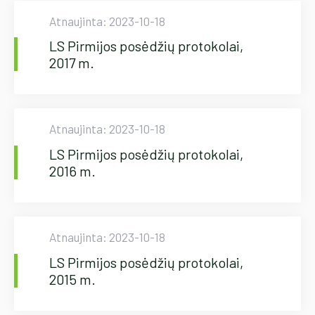
Atnaujinta: 2023-10-18
LS Pirmijos posėdžių protokolai,
2017 m.
Atnaujinta: 2023-10-18
LS Pirmijos posėdžių protokolai,
2016 m.
Atnaujinta: 2023-10-18
LS Pirmijos posėdžių protokolai,
2015 m.